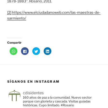
1878-1883”. Rosario, 2011.
[2]
https://www.elciudadanoweb.com/las-maestras-de-
sarmiento/
Compartir
H
H
H
H
a
a
a
a
z
z
z
z
c
c
c
c
l
l
l
l
i
i
i
i
c
c
c
c
p
p
p
p
a
a
a
a
r
r
r
r
a
a
a
a
SÍGANOS EN INSTAGRAM
c
c
c
c
o
o
o
o
m
m
m
m
p
p
p
p
cdisidentes
a
a
a
a
r
r
r
r
160 años de paz a la comunidad.
Nuevo sector
t
t
t
t
parque con glorieta y cascada.
Visitas guiadas
i
i
i
i
r
r
r
r
históricas. Cupo limitado.
#Rosario